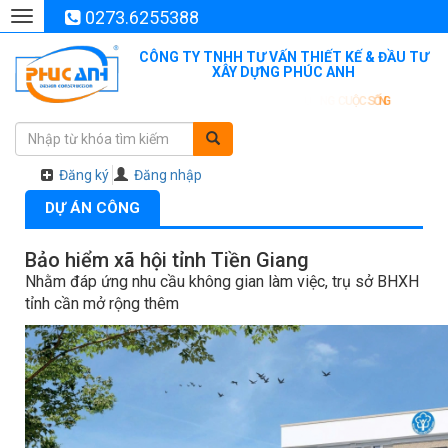
0273.6255388
Toggle
navigation
CÔNG TY TNHH TƯ VẤN THIẾT KẾ & ĐẦU TƯ
XÂY DỰNG PHÚC ANH
Đăng ký
Đăng nhập
DỰ ÁN CÔNG
Bảo hiểm xã hội tỉnh Tiền Giang
Nhằm đáp ứng nhu cầu không gian làm việc, trụ sở BHXH
tỉnh cần mở rộng thêm