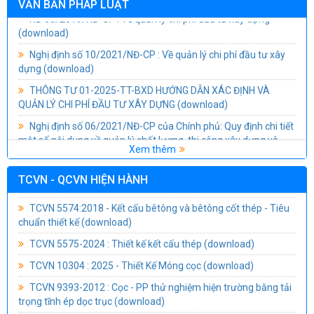
VĂN BẢN PHÁP LUẬT
(download)
Nghị định số 10/2021/NĐ-CP : Về quản lý chi phí đầu tư xây
dựng
(download)
THÔNG TƯ 01-2025-TT-BXD HƯỚNG DẪN XÁC ĐỊNH VÀ
QUẢN LÝ CHI PHÍ ĐẦU TƯ XÂY DỰNG
(download)
Nghị định số 06/2021/NĐ-CP của Chính phủ: Quy định chi tiết
một số nội dung về quản lý chất lượng, thi công xây dựng và
bảo trì công trình xây dựng
(download)
TCVN 2737 : 2023 Tải Trọng và Tác Động - Tiêu Chuẩn Thiết
Xem thêm
Thông Tư 04/2019/TT-BXD Sửa đổi, bổ sung thông tư số
Kế
(download)
26/2016/TT-BXD Ngày 26/10/2016 Của bộ quản lý chất lượng
TCVN - QCVN HIỆN HÀNH
và bảo trì công trình xây dựng
(download)
TCVN 5574:2018 - Kết cấu bêtông và bêtông cốt thép - Tiêu
chuẩn thiết kế
(download)
Nghị định số 85-2025-NĐ-CP của Chính phủ Quy định chi tiết
thi hành một số điều của Luật Đầu tư công
(download)
TCVN 5575-2024 : Thiết kế kết cấu thép
(download)
TCVN 10304 : 2025 - Thiết Kế Móng cọc
(download)
TCVN 9393-2012 : Cọc - PP thử nghiệm hiện trường bằng tải
trọng tĩnh ép dọc trục
(download)
TCVN 9394-2012 : Đóng và ép cọc - Thi công và nghiệm thu
(download)