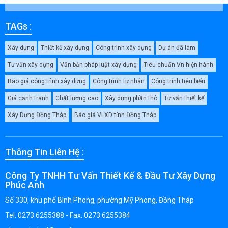
TAGs :
Xây dựng
Thiết kế xây dựng
Công trình xây dựng
Dự án đã làm
Tư vấn xây dựng
Văn bản pháp luật xây dựng
Tiêu chuẩn Vn hiện hành
Báo giá công trình xây dựng
Công trình tư nhân
Công trình tiêu biểu
Giá cạnh tranh
Chất lượng cao
Xây dựng phần thô
Tư vấn thiết kế
Xây Dựng Đồng Tháp
Báo giá VLXD tỉnh Đồng Tháp
Thông Tin Liên Hệ :
Công Ty TNHH Tư Vấn Thiết Kế & Đầu Tư Xây Dựng
Phúc Anh
Số 330, khu phố Bình Phong, phường Mỹ Phong, Đồng Tháp
Tel: 0273.6255388 - Fax: 0273.6255384