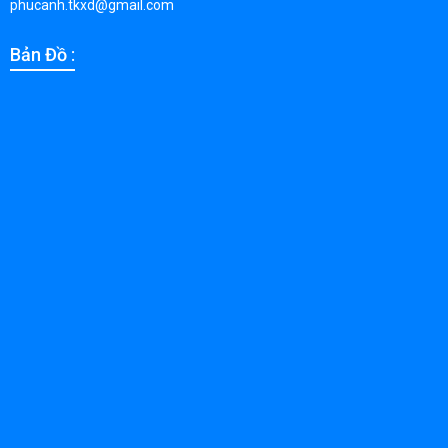
phucanh.tkxd@gmail.com
Bản Đồ :