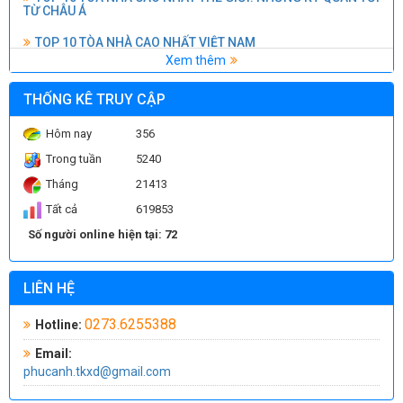
TOP 10 TÒA NHÀ CAO NHẤT VIỆT NAM
Người ta đã xây dựng những TRỤ CẦU VƯỢT BIỂN như thế
nào? Kỹ thuật thi công cầu hiện đại
Xem thêm
KỸ THUẬT THI CÔNG XÂY DỰNG HỒ BƠI
THỐNG KÊ TRUY CẬP
Đo độ sụt và lấy mẫu bê tông thương phẩm
Hôm nay
356
Thí nghiệm nén mẫu bê tông
Trong tuần
5240
Tháng
21413
Tất cả
619853
Số người online hiện tại: 72
LIÊN HỆ
0273.6255388
Hotline:
Email:
phucanh.tkxd@gmail.com