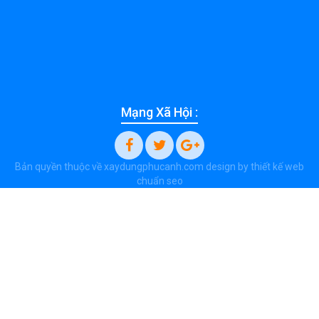
Mạng Xã Hội :
Bản quyền thuộc về xaydungphucanh.com design by
thiết kế web
chuẩn seo