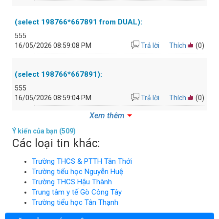
(select 198766*667891 from DUAL):
555
16/05/2026 08:59:08 PM
Trả lời
Thích
(0)
(select 198766*667891):
555
16/05/2026 08:59:04 PM
Trả lời
Thích
(0)
Xem thêm
Ý kiến của bạn
(509)
Các loại tin khác:
Trường THCS & PTTH Tân Thới
Trường tiểu học Nguyễn Huệ
Trường THCS Hậu Thành
Trung tâm y tế Gò Công Tây
Nghị định 175_2024_NĐ-CP
(download)
Trường tiểu học Tân Thạnh
NĐ 68/2019/NĐ-CP : Về quản lý chi phí đầu tư xây dựng