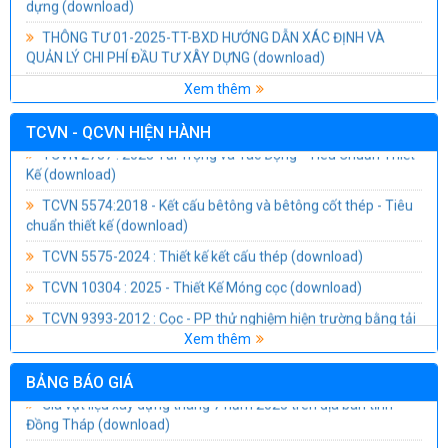
THÔNG TƯ 01-2025-TT-BXD HƯỚNG DẪN XÁC ĐỊNH VÀ
QUẢN LÝ CHI PHÍ ĐẦU TƯ XÂY DỰNG
(download)
Nghị định số 06/2021/NĐ-CP của Chính phủ: Quy định chi tiết
Xem thêm
một số nội dung về quản lý chất lượng, thi công xây dựng và
bảo trì công trình xây dựng
(download)
TCVN - QCVN HIỆN HÀNH
TCVN 2737 : 2023 Tải Trọng và Tác Động - Tiêu Chuẩn Thiết
Thông Tư 04/2019/TT-BXD Sửa đổi, bổ sung thông tư số
Kế
(download)
26/2016/TT-BXD Ngày 26/10/2016 Của bộ quản lý chất lượng
và bảo trì công trình xây dựng
(download)
TCVN 5574:2018 - Kết cấu bêtông và bêtông cốt thép - Tiêu
chuẩn thiết kế
(download)
Nghị định số 85-2025-NĐ-CP của Chính phủ Quy định chi tiết
thi hành một số điều của Luật Đầu tư công
(download)
TCVN 5575-2024 : Thiết kế kết cấu thép
(download)
TCVN 10304 : 2025 - Thiết Kế Móng cọc
(download)
TCVN 9393-2012 : Cọc - PP thử nghiệm hiện trường bằng tải
trọng tĩnh ép dọc trục
(download)
Xem thêm
TCVN 9394-2012 : Đóng và ép cọc - Thi công và nghiệm thu
(download)
BẢNG BÁO GIÁ
Giá vật liệu xây dựng tháng 7 năm 2025 trên địa bàn tỉnh
TCVN 9395-2012 : Cọc khoan nhồi - Thi công và nghiệm thu
Đồng Tháp
(download)
(download)
Bảng báo giá Đá granite tham khảo
(download)