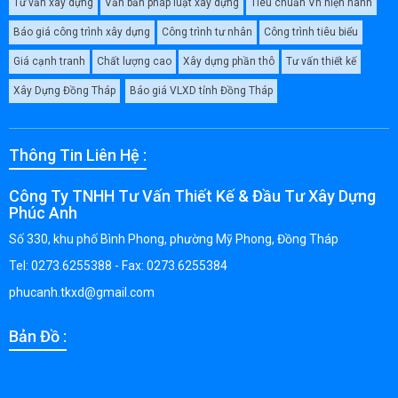
Tư vấn xây dựng
Văn bản pháp luật xây dựng
Tiêu chuẩn Vn hiện hành
Báo giá công trình xây dựng
Công trình tư nhân
Công trình tiêu biểu
Giá cạnh tranh
Chất lượng cao
Xây dựng phần thô
Tư vấn thiết kế
Xây Dựng Đồng Tháp
Báo giá VLXD tỉnh Đồng Tháp
Thông Tin Liên Hệ :
Công Ty TNHH Tư Vấn Thiết Kế & Đầu Tư Xây Dựng
Phúc Anh
Số 330, khu phố Bình Phong, phường Mỹ Phong, Đồng Tháp
Tel: 0273.6255388 - Fax: 0273.6255384
phucanh.tkxd@gmail.com
Bản Đồ :