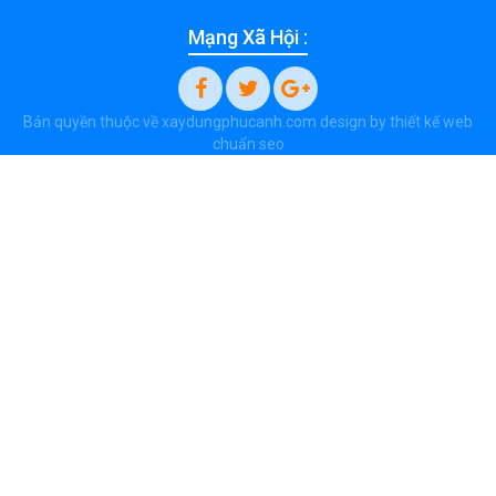
Mạng Xã Hội :
Bản quyền thuộc về xaydungphucanh.com design by
thiết kế web
chuẩn seo