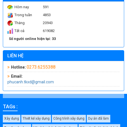
KỸ THUẬT THI CÔNG XÂY DỰNG HỒ BƠI
Hôm nay
591
Trong tuần
4853
Đo độ sụt và lấy mẫu bê tông thương phẩm
Tháng
20943
Thí nghiệm nén mẫu bê tông
Tất cả
619082
Số người online hiện tại: 33
LIÊN HỆ
0273.6255388
Hotline:
Email:
phucanh.tkxd@gmail.com
TAGs :
Xây dựng
Thiết kế xây dựng
Công trình xây dựng
Dự án đã làm