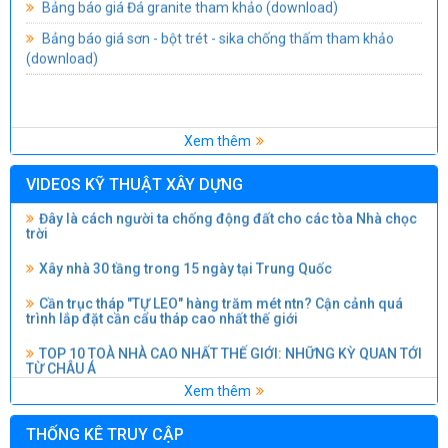
TCVN 3907-2011 : Trường mầm non - Yêu cầu thiết kế
Bảng báo giá sơn - bột trét - sika chống thấm tham khảo
(download)
(download)
TCVN 8793-2011 : Trường tiểu học - Yêu cầu thiết kế
(download)
TCVN 8794-2011 : Trường trung học - Yêu cầu thiết kế
(download)
Xem thêm
TCVN 4205-2012 : Công trình thể thao - Sân thể thao - Tiêu
chuẩn thiết kế
(download)
VIDEOS KỸ THUẬT XÂY DỰNG
Đây là cách người ta chống động đất cho các tòa Nhà chọc
TCVN 9386:2012 THIẾT KẾ CÔNG TRÌNH CHỊU ĐỘNG ĐẤT
trời
(download)
Xây nhà 30 tầng trong 15 ngày tại Trung Quốc
Cần trục tháp "TỰ LEO" hàng trăm mét ntn? Cận cảnh quá
trình lắp đặt cần cẩu tháp cao nhất thế giới
TOP 10 TOÀ NHÀ CAO NHẤT THẾ GIỚI: NHỮNG KỲ QUAN TỚI
TỪ CHÂU Á
TOP 10 TÒA NHÀ CAO NHẤT VIỆT NAM
Xem thêm
Người ta đã xây dựng những TRỤ CẦU VƯỢT BIỂN như thế
THỐNG KÊ TRUY CẬP
nào? Kỹ thuật thi công cầu hiện đại