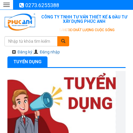
0273.6255388
Toggle
navigation
CÔNG TY TNHH TƯ VẤN THIẾT KẾ & ĐẦU TƯ
XÂY DỰNG PHÚC ANH
Đăng ký
Đăng nhập
TUYỂN DỤNG