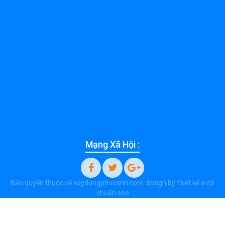
Mạng Xã Hội :
Bản quyền thuộc về xaydungphucanh.com design by
thiết kế web
chuẩn seo