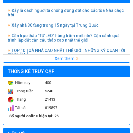
Đây là cách người ta chống động đất cho các tòa Nhà chọc
TCVN 9386:2012 THIẾT KẾ CÔNG TRÌNH CHỊU ĐỘNG ĐẤT
trời
(download)
Xây nhà 30 tầng trong 15 ngày tại Trung Quốc
Cần trục tháp "TỰ LEO" hàng trăm mét ntn? Cận cảnh quá
trình lắp đặt cần cẩu tháp cao nhất thế giới
TOP 10 TOÀ NHÀ CAO NHẤT THẾ GIỚI: NHỮNG KỲ QUAN TỚI
TỪ CHÂU Á
Xem thêm
TOP 10 TÒA NHÀ CAO NHẤT VIỆT NAM
Người ta đã xây dựng những TRỤ CẦU VƯỢT BIỂN như thế
THỐNG KÊ TRUY CẬP
nào? Kỹ thuật thi công cầu hiện đại
Hôm nay
400
KỸ THUẬT THI CÔNG XÂY DỰNG HỒ BƠI
Trong tuần
5240
Đo độ sụt và lấy mẫu bê tông thương phẩm
Tháng
21413
Thí nghiệm nén mẫu bê tông
Tất cả
619897
Số người online hiện tại: 26