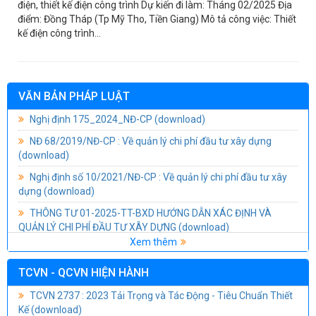
điện, thiết kế điện công trình Dự kiến đi làm: Tháng 02/2025 Địa
điểm: Đồng Tháp (Tp Mỹ Tho, Tiền Giang) Mô tả công việc: Thiết
kế điện công trình...
VĂN BẢN PHÁP LUẬT
Nghị định 175_2024_NĐ-CP
(download)
NĐ 68/2019/NĐ-CP : Về quản lý chi phí đầu tư xây dựng
(download)
Nghị định số 10/2021/NĐ-CP : Về quản lý chi phí đầu tư xây
dựng
(download)
THÔNG TƯ 01-2025-TT-BXD HƯỚNG DẪN XÁC ĐỊNH VÀ
QUẢN LÝ CHI PHÍ ĐẦU TƯ XÂY DỰNG
(download)
Nghị định số 06/2021/NĐ-CP của Chính phủ: Quy định chi tiết
Xem thêm
một số nội dung về quản lý chất lượng, thi công xây dựng và
bảo trì công trình xây dựng
(download)
TCVN - QCVN HIỆN HÀNH
TCVN 2737 : 2023 Tải Trọng và Tác Động - Tiêu Chuẩn Thiết
Thông Tư 04/2019/TT-BXD Sửa đổi, bổ sung thông tư số
Kế
(download)
26/2016/TT-BXD Ngày 26/10/2016 Của bộ quản lý chất lượng
và bảo trì công trình xây dựng
(download)