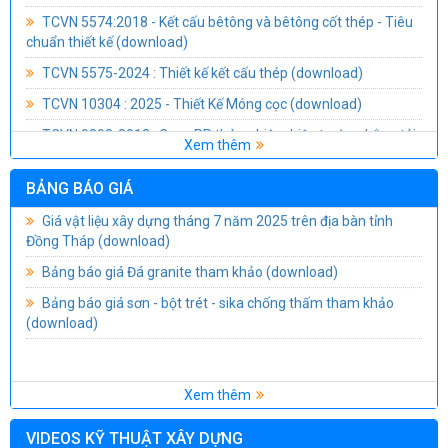
TCVN 5574:2018 - Kết cấu bêtông và bêtông cốt thép - Tiêu
chuẩn thiết kế
(download)
Nghị định số 85-2025-NĐ-CP của Chính phủ Quy định chi tiết
thi hành một số điều của Luật Đầu tư công
(download)
TCVN 5575-2024 : Thiết kế kết cấu thép
(download)
TCVN 10304 : 2025 - Thiết Kế Móng cọc
(download)
TCVN 9393-2012 : Cọc - PP thử nghiệm hiện trường bằng tải
trọng tĩnh ép dọc trục
(download)
Xem thêm
TCVN 9394-2012 : Đóng và ép cọc - Thi công và nghiệm thu
BẢNG BÁO GIÁ
(download)
Giá vật liệu xây dựng tháng 7 năm 2025 trên địa bàn tỉnh
TCVN 9395-2012 : Cọc khoan nhồi - Thi công và nghiệm thu
Đồng Tháp
(download)
(download)
Bảng báo giá Đá granite tham khảo
(download)
TCVN 3907-2011 : Trường mầm non - Yêu cầu thiết kế
Bảng báo giá sơn - bột trét - sika chống thấm tham khảo
(download)
(download)
TCVN 8793-2011 : Trường tiểu học - Yêu cầu thiết kế
(download)
TCVN 8794-2011 : Trường trung học - Yêu cầu thiết kế
(download)
Xem thêm
TCVN 4205-2012 : Công trình thể thao - Sân thể thao - Tiêu
VIDEOS KỸ THUẬT XÂY DỰNG
chuẩn thiết kế
(download)